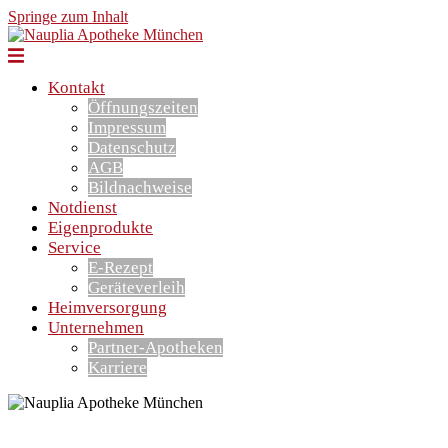
Springe zum Inhalt
Kontakt
Öffnungszeiten
Impressum
Datenschutz
AGB
Bildnachweise
Notdienst
Eigenprodukte
Service
E-Rezept
Geräteverleih
Heimversorgung
Unternehmen
Partner-Apotheken
Karriere