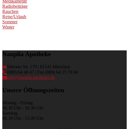
Medikamente
Radiobeiträge
Rauchen
Reise/Urlaub
Sommer
Winter
Nauplia Apotheke
Säbener Str. 170 | 81545 München
(089) 64 48 47 | Fax (089) 64 25 78 60
info@nauplia-apotheke.de
Unsere Öffnungszeiten
Montag - Freitag
08.30 Uhr - 18.30 Uhr
Samstag
08.30 Uhr - 13.00 Uhr