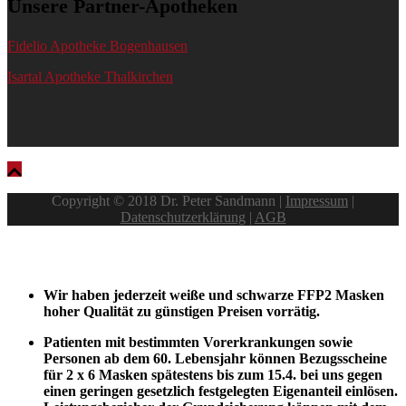
Unsere Partner-Apotheken
Fidelio Apotheke Bogenhausen
Isartal Apotheke Thalkirchen
Copyright © 2018 Dr. Peter Sandmann |
Impressum
|
Datenschutzerklärung
|
AGB
Aktuelles zu Covid-19
Wir haben jederzeit weiße und schwarze FFP2 Masken
hoher Qualität zu günstigen Preisen vorrätig.
Patienten mit bestimmten Vorerkrankungen sowie
Personen ab dem 60. Lebensjahr können Bezugsscheine
für 2 x 6 Masken spätestens bis zum 15.4. bei uns gegen
einen geringen gesetzlich festgelegten Eigenanteil einlösen.