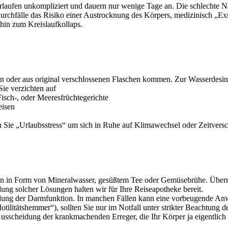
rlaufen unkompliziert und dauern nur wenige Tage an. Die schlechte N
rchfälle das Risiko einer Austrocknung des Körpers, medizinisch „Ex
 hin zum Kreislaufkollaps.
in oder aus original verschlossenen Flaschen kommen. Zur Wasserdesinf
Sie verzichten auf
 Fisch-, oder Meeresfrüchtegerichte
eisen
Sie „Urlaubsstress“ um sich in Ruhe auf Klimawechsel oder Zeitversc
besten in Form von Mineralwasser, gesüßtem Tee oder Gemüsebrühe. Über
lung solcher Lösungen halten wir für Ihre Reiseapotheke bereit.
ellung der Darmfunktion. In manchen Fällen kann eine vorbeugende Anw
tilitätshemmer“), sollten Sie nur im Notfall unter strikter Beachtung
e Ausscheidung der krankmachenden Erreger, die Ihr Körper ja eigentl