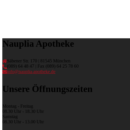
Nauplia Apotheke
Säbener Str. 170 | 81545 München
(089) 64 48 47 | Fax (089) 64 25 78 60
info@nauplia-apotheke.de
Unsere Öffnungszeiten
Montag - Freitag
08.30 Uhr - 18.30 Uhr
Samstag
08.30 Uhr - 13.00 Uhr