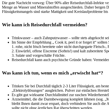
Die gute Nachricht vorweg: Über 90% aller Reisedurchfall-Infekte ve
Menge an Wasser und Mineralstoffen ausgeschieden. Daher bergen Du
Flüssigkeitsmangels sind starke Mattigkeit und Kreislaufprobleme bis
Wie kann ich Reisedurchfall vermeiden?
Trinkwasser – auch Zahnputzwasser – sollte stets abgekocht se
Im Sinne der Empfehlung „ Cook it, peel it or forget it“ sollten 
1. rohe, nicht frisch bereitete oder nicht durchgegarte Fleisch-,
2. Eiswürfel, offene Eiscreme (Softeis!) und kalt zubereitete Sp
3. Salate und vorgeschälte Früchte.
Reisedurchfall kann auch psychische Gründe haben: Vermeiden 
Was kann ich tun, wenn es mich „erwischt hat“?
Trinken Sie bei Durchfall täglich 2-3 Liter Flüssigkeit, am 
„Elektrolytlösungen“ ausgleichen. Pulver zur einfachen Herstel
Es gibt gut wirksame Durchfallmittel zur raschen Wiederherst
Arzneimittel, die die Darmbewegung komplett lähmen (sog. „Mo
bleibt Ihnen damit zwar erspart, doch verhindern Sie auch di
sollte nicht ohne ärztlichen Rat überschritten werden.