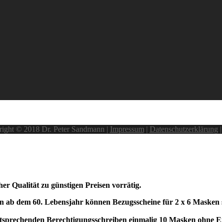
ight © 2018 Dr. Peter Sandmann |
Impressum
|
Datenschutzerklärung
Aktuelles zu Covid-19
 Qualität zu günstigen Preisen vorrätig.
ab dem 60. Lebensjahr können Bezugsscheine für 2 x 6 Masken spä
sprechenden Berechtigungsschreiben einmalig 10 Masken ohne Ei