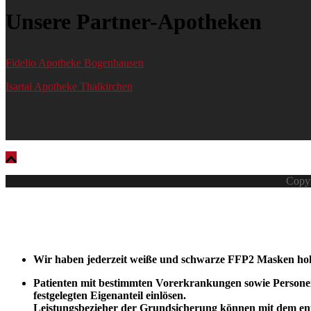
Unsere Partner-Apotheken
Fidelio Apotheke Bogenhausen
Isartal Apotheke Thalkirchen
Copyr
Wir haben jederzeit weiße und schwarze FFP2 Masken hoher
Patienten mit bestimmten Vorerkrankungen sowie Personen 
festgelegten Eigenanteil einlösen.
Leistungsbezieher der Grundsicherung können mit dem ent