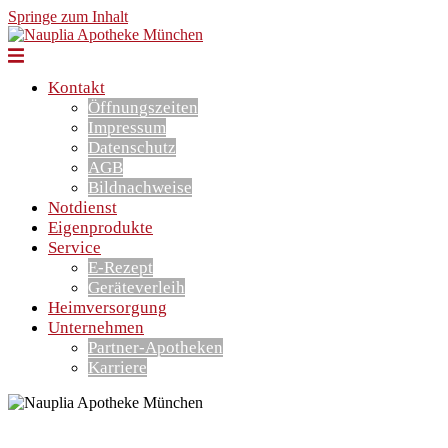
Springe zum Inhalt
Kontakt
Öffnungszeiten
Impressum
Datenschutz
AGB
Bildnachweise
Notdienst
Eigenprodukte
Service
E-Rezept
Geräteverleih
Heimversorgung
Unternehmen
Partner-Apotheken
Karriere